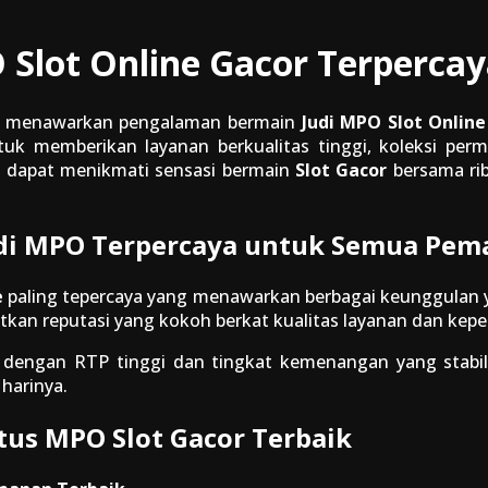
Slot Online Gacor Terpercaya
ang menawarkan pengalaman bermain
Judi MPO Slot Online
uk memberikan layanan berkualitas tinggi, koleksi pe
 dapat menikmati sensasi bermain
Slot Gacor
bersama rib
udi MPO Terpercaya untuk Semua Pem
e
paling tepercaya yang menawarkan berbagai keunggulan y
tkan reputasi yang kokoh berkat kualitas layanan dan kep
dengan RTP tinggi dan tingkat kemenangan yang stabil.
harinya.
us MPO Slot Gacor Terbaik