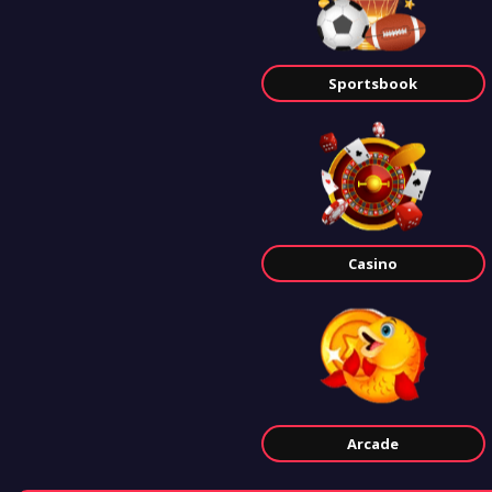
Sportsbook
Casino
Arcade