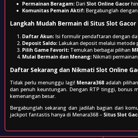
Permainan Beragam:
Dari
Slot Online Gacor
hin
Komunitas Pemain Aktif:
Bergabunglah dengan k
Langkah Mudah Bermain di Situs Slot Gaco
Daftar Akun:
Isi formulir pendaftaran dengan da
Deposit Saldo:
Lakukan deposit melalui metode 
Pilih Game Favorit:
Temukan berbagai pilihan
MP
Mulai Bermain dan Menang:
Nikmati permainan,
Daftar Sekarang dan Nikmati Slot Online G
Tidak perlu menunggu lagi!
Menara368
adalah piliha
dan penuh keuntungan. Dengan RTP tinggi, bonus me
kemenangan besar.
Bergabunglah sekarang dan jadilah bagian dari kom
jackpot fantastis hanya di Menara368 –
Situs Slot Ga