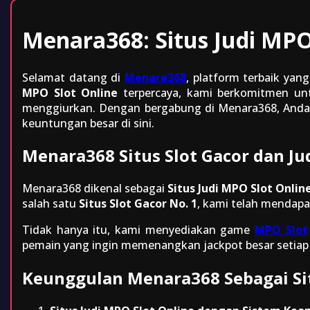
Menara368: Situs Judi MPO 
Selamat datang di
Menara368
, platform terbaik y
MPO Slot Online
terpercaya, kami berkomitmen unt
menggiurkan. Dengan bergabung di Menara368, Anda
keuntungan besar di sini.
Menara368 Situs Slot Gacor dan J
Menara368 dikenal sebagai
Situs Judi MPO Slot Onlin
salah satu
Situs Slot Gacor No. 1
, kami telah mendapa
Tidak hanya itu, kami menyediakan game
MPO Slot
pemain yang ingin memenangkan jackpot besar setiap 
Keunggulan Menara368 Sebagai Sit