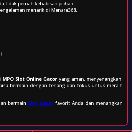
 tidak pernah kehabisan pilihan.
 pengalaman menarik di Menara368.
!
i MPO Slot Online Gacor
yang aman, menyenangkan,
 bisa bermain dengan tenang dan fokus untuk meraih
ruan bermain
Slot Gacor
favorit Anda dan menangkan